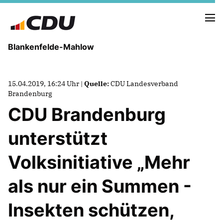
Blankenfelde-Mahlow
VORSTAND
15.04.2019, 16:24 Uhr |
Quelle:
CDU Landesverband
GEMEINDEVERTRETUNG
Brandenburg
ORTSBEIRÄTE
CDU Brandenburg
AUSSCHÜSSE
AUFSICHTSRÄTE
unterstützt
Volksinitiative „Mehr
NEUIGKEITEN
TERMINE
als nur ein Summen -
Insekten schützen,
Mitglied werden
SPENDEN