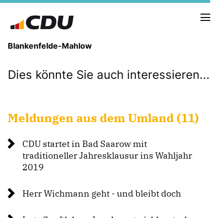
Blankenfelde-Mahlow
Dies könnte Sie auch interessieren...
VORSTAND
GEMEINDEVERTRETUNG
ORTSBEIRÄTE
AUSSCHÜSSE
Meldungen aus dem Umland (11)
AUFSICHTSRÄTE
CDU startet in Bad Saarow mit
traditioneller Jahresklausur ins Wahljahr
NEUIGKEITEN
2019
TERMINE
Herr Wichmann geht - und bleibt doch
Mitglied werden
SPENDEN