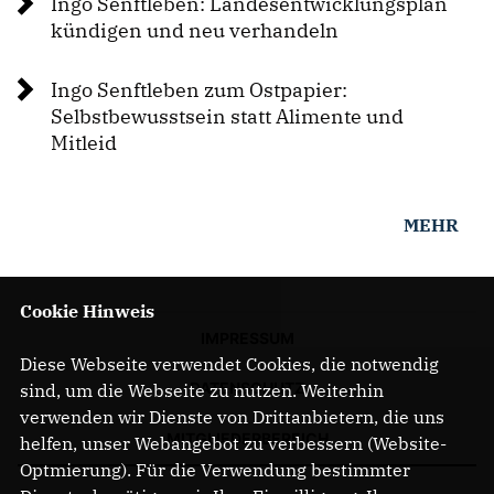
Ingo Senftleben: Landesentwicklungsplan
kündigen und neu verhandeln
Ingo Senftleben zum Ostpapier:
Selbstbewusstsein statt Alimente und
Mitleid
MEHR
Cookie Hinweis
IMPRESSUM
Diese Webseite verwendet Cookies, die notwendig
DATENSCHUTZ
sind, um die Webseite zu nutzen. Weiterhin
verwenden wir Dienste von Drittanbietern, die uns
MITGLIEDERBEREICH
helfen, unser Webangebot zu verbessern (Website-
Optmierung). Für die Verwendung bestimmter