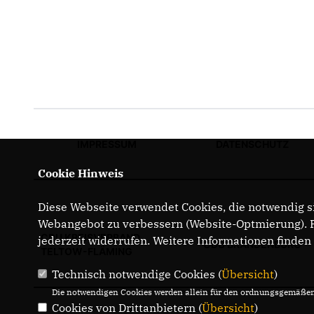
IMPRESSUM
DATENSCHUTZ
Cookie Hinweis
Diese Webseite verwendet Cookies, die notwendig si
Webangebot zu verbessern (Website-Optmierung). Fü
CDU KREISVERBAND
jederzeit widerrufen. Weitere Informationen finden
CDU BRANDENBURG
TELTOW-FLÄMING
Technisch notwendige Cookies (
Übersicht
)
Die notwendigen Cookies werden allein für den ordnungsgemäßen 
Cookies von Drittanbietern (
Übersicht
)