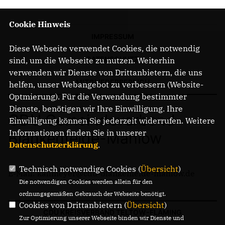
Cookie Hinweis
IMPRESSUM
Diese Webseite verwendet Cookies, die notwendig
DATENSCHUTZ
sind, um die Webseite zu nutzen. Weiterhin
verwenden wir Dienste von Drittanbietern, die uns
MITGLIEDERBEREICH
helfen, unser Webangebot zu verbessern (Website-
Optmierung). Für die Verwendung bestimmter
Dienste, benötigen wir Ihre Einwilligung. Ihre
CDU Gemeindeverband
Einwilligung können Sie jederzeit widerrufen. Weitere
Informationen finden Sie in unserer
Blankenfelde-Mahlow
Datenschutzerklärung
.
Technisch notwendige Cookies (
Übersicht
)
E-Mail: kallmeyer@cdu-blankenfelde-mahlow.de
Die notwendigen Cookies werden allein für den
ordnungsgemäßen Gebrauch der Webseite benötigt.
Cookies von Drittanbietern (
Übersicht
)
CDU KREISVERBAND TELTOW-FLÄMING
Zur Optimierung unserer Webseite binden wir Dienste und