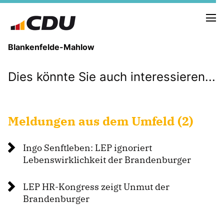
Blankenfelde-Mahlow
Dies könnte Sie auch interessieren...
VORSTAND
GEMEINDEVERTRETUNG
ORTSBEIRÄTE
AUSSCHÜSSE
Meldungen aus dem Umfeld (2)
AUFSICHTSRÄTE
Ingo Senftleben: LEP ignoriert
Lebenswirklichkeit der Brandenburger
NEUIGKEITEN
TERMINE
LEP HR-Kongress zeigt Unmut der
Brandenburger
Mitglied werden
SPENDEN