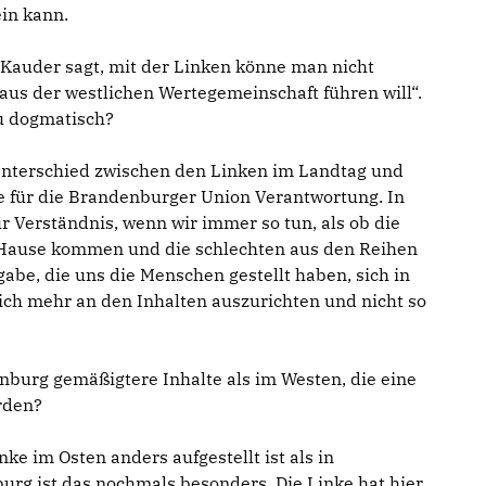
ein kann.
 Kauder sagt, mit der Linken könne man nicht
aus der westlichen Wertegemeinschaft führen will“.
u dogmatisch?
 Unterschied zwischen den Linken im Landtag und
e für die Brandenburger Union Verantwortung. In
 Verständnis, wenn wir immer so tun, als ob die
 Hause kommen und die schlechten aus den Reihen
fgabe, die uns die Menschen gestellt haben, sich in
lich mehr an den Inhalten auszurichten und nicht so
denburg gemäßigtere Inhalte als im Westen, die eine
rden?
inke im Osten anders aufgestellt ist als in
rg ist das nochmals besonders. Die Linke hat hier