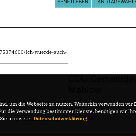
SENFTLEBEN
LANDTAGSWAHL
le175374600/Ich-wuerde-auch-
CDU Gemeindev
Mahlow
nd, um die Webseite zu nutzen. Weiterhin verwenden wir Di
E-Mail: kallmeyer@cdu-blank
r die Verwendung bestimmter Dienste, benötigen wir Ihre 
mahlow.de
 Sie in unserer
Datenschutzerklärung
.
MITGLIEDERBEREICH