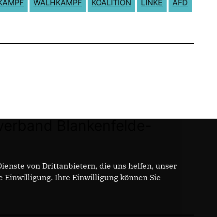
KAMPF
WALHKAMPF
KOALITION
LINKE
AFD
erband Blankenfelde-
enste von Drittanbietern, die uns helfen, unser
enfelde-
Einwilligung. Ihre Einwilligung können Sie