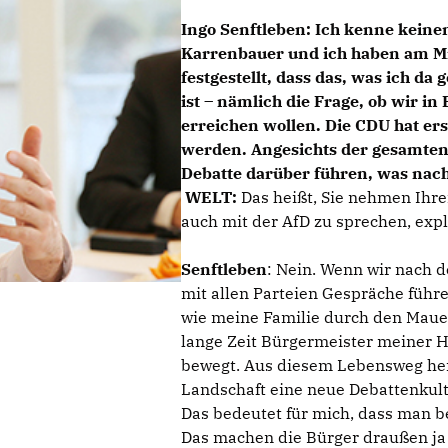
Ingo Senftleben:
Ich kenne keine
Karrenbauer und ich haben am Mit
festgestellt, dass das, was ich da
ist – nämlich die Frage, ob wir i
erreichen wollen. Die CDU hat ers
werden. Angesichts der gesamten p
Debatte darüber führen, was nach
WELT:
Das heißt, Sie nehmen Ihre
auch mit der AfD zu sprechen, expl
Senftleben
: Nein. Wenn wir nach 
mit allen Parteien Gespräche führe
wie meine Familie durch den Maue
lange Zeit Bürgermeister meiner H
bewegt. Aus diesem Lebensweg hera
Landschaft eine neue Debattenkult
Das bedeutet für mich, dass man b
Das machen die Bürger draußen ja a