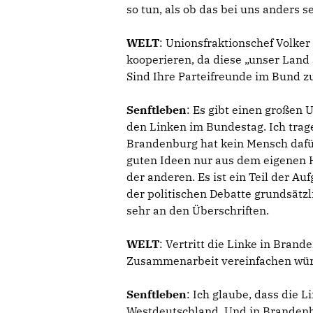
so tun, als ob das bei uns anders s
WELT
: Unionsfraktionschef Volker
kooperieren, da diese „unser Land 
Sind Ihre Parteifreunde im Bund z
Senftleben
: Es gibt einen großen
den Linken im Bundestag. Ich trag
Brandenburg hat kein Mensch dafür
guten Ideen nur aus dem eigenen
der anderen. Es ist ein Teil der Au
der politischen Debatte grundsätz
sehr an den Überschriften.
WELT
: Vertritt die Linke in Bran
Zusammenarbeit vereinfachen wü
Senftleben
: Ich glaube, dass die L
Westdeutschland. Und in Brandenbu